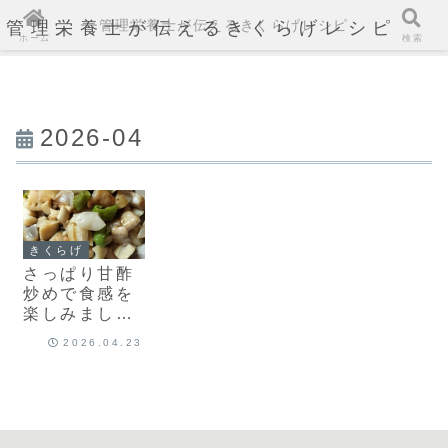
管理栄養士が伝えるきくらげレシピ
管理栄養士が伝えるきくらげレシピ
ホーム
検索
2026-04
きくらげ
さっぱり甘酢
炒めで食感を
楽しみましょ
う
2026.04.23